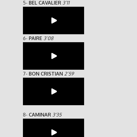
5-
BEL CAVALIER
3’11
6-
PAIRE
3’08
7-
BON CRISTIAN
2’59
8-
CAMINAR
3'35