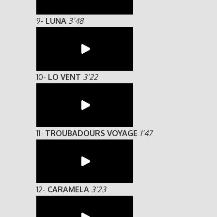
9-
LUNA
3’48
10-
LO VENT
3’22
11-
TROUBADOURS VOYAGE
1’47
12-
CARAMELA
3’23