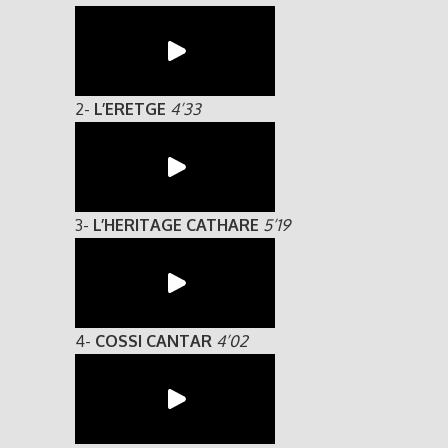
2-
L’ERETGE
4’33
3-
L’HERITAGE CATHARE
5’19
4-
COSSI CANTAR
4’02